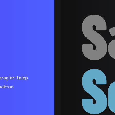
raçları talep
maktan