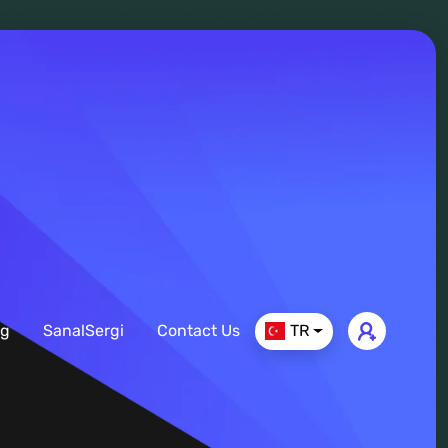
ng
SanalSergi
Contact Us
TR